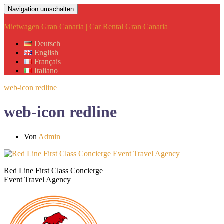
Navigation umschalten
Mietwagen Gran Canaria | Car Rental Gran Canaria
Deutsch
English
Français
Italiano
web-icon redline
web-icon redline
Von
Admin
Red Line First Class Concierge
Event Travel Agency