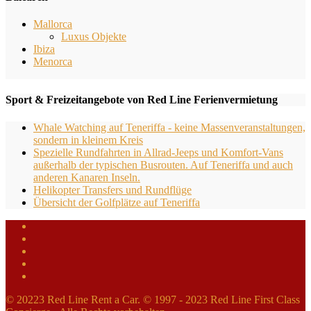
Mallorca
Luxus Objekte
Ibiza
Menorca
Sport & Freizeitangebote von Red Line Ferienvermietung
Whale Watching auf Teneriffa - keine Massenveranstaltungen,
sondern in kleinem Kreis
Spezielle Rundfahrten in Allrad-Jeeps und Komfort-Vans
außerhalb der typischen Busrouten. Auf Teneriffa und auch
anderen Kanaren Inseln.
Helikopter Transfers und Rundflüge
Übersicht der Golfplätze auf Teneriffa
© 20223 Red Line Rent a Car. © 1997 - 2023 Red Line First Class